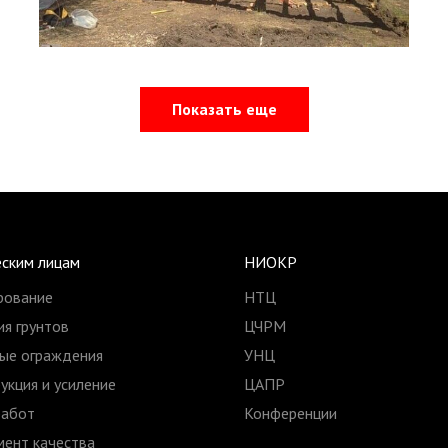
Показать еще
ским лицам
НИОКР
рование
НТЦ
я грунтов
ЦЧРМ
ые ограждения
УНЦ
укция и усиление
ЦАПР
работ
Конференции
ент качества